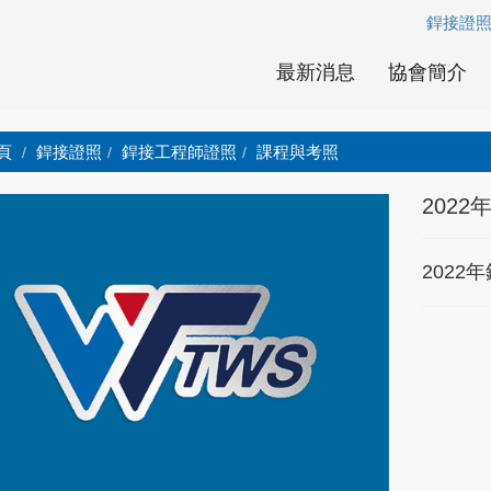
銲接證
最新消息
協會簡介
頁
銲接證照
銲接工程師證照
課程與考照
202
202