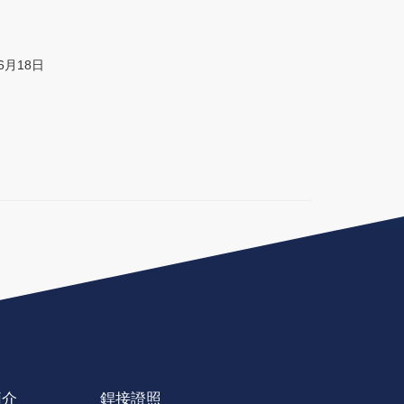
6月18日
簡介
銲接證照